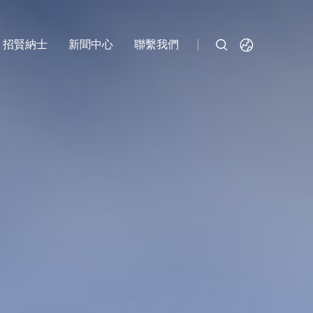
招賢納士
新聞中心
聯繫我們