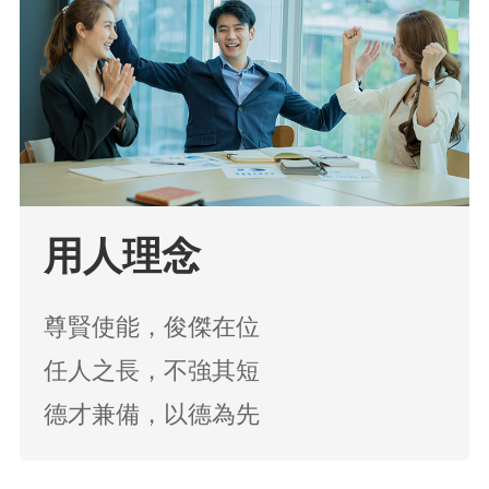
用人理念
尊賢使能，俊傑在位
任人之長，不強其短
德才兼備，以德為先