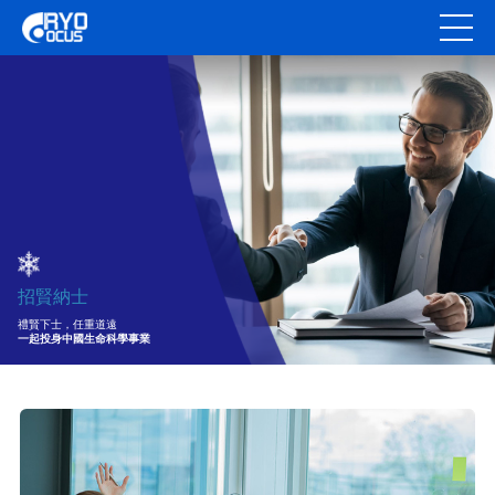
招賢納士
禮賢下士，任重道遠
一起投身中國生命科學事業