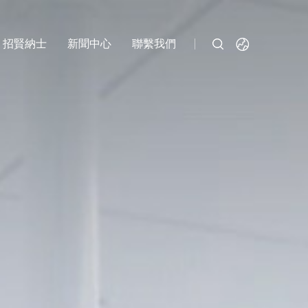
招賢納士
新聞中心
聯繫我們