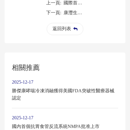
上一頁:
國際首個呼吸介入球囊冷凍消融系統已獲批
下一頁:
康灃生物「冷凍消融設備」、「球囊型冷凍消融導管」成功入選「新優藥械」產品目錄
返回列表
相關推薦
2025-12-17
勝傑康哮喘冷凍消融獲得美國FDA突破性醫療器械
認定
2025-12-17
國內首個抗胃食管反流系統NMPA批准上市