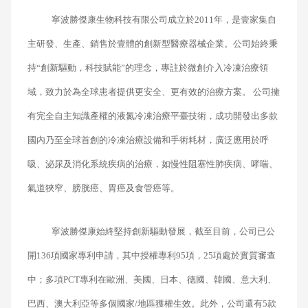
寧波勝傑康生物科技有限公司成立於2011年，是壹家集自
主研發、生產、銷售於壹體的創新型醫療器械企業。公司始終秉
持“創新驅動，科技賦能”的理念，專註於微創介入冷凍治療領
域，致力於為全球患者提供更安全、更有效的治療方案。 公司擁
有完全自主知識產權的液氮冷凍治療平臺技術，成功開發出多款
國內乃至全球首創的冷凍治療設備和手術耗材，廣泛應用於呼
吸、泌尿及消化系統疾病的治療，如慢性阻塞性肺疾病、哮喘、
氣道狹窄、膀胱癌、胃癌及食管癌等。
寧波勝傑康始終堅持創新驅動發展，截至目前，公司已公
開136項國家專利申請，其中授權專利95項，25項處於實質審查
中；多項PCT專利在歐洲、美國、日本、德國、韓國、意大利、
巴西、澳大利亞等多個國家/地區獲權生效。此外，公司還有5款