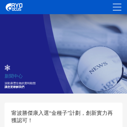
新聞中心
滾動康灃生物的實時動態
讓您更瞭解我們
甯波勝傑康入選“金種子”計劃，創新實力再
獲認可！