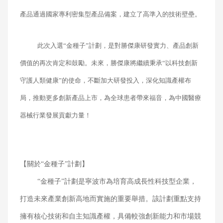
產品通過國家專利密集型產品備案，建立了高準入的技術壁壘。
此次入選“金種子”計劃，是對勝傑康研發實力、產品創新
價值的再次肯定和鼓勵。未來，勝傑康將繼續秉承“以科技創新
守護人類健康”的使命，不斷加大研發投入，深化知識產權布
局，推動更多創新產品上市，為全球患者帶來福音，為中國醫療
器械行業發展貢獻力量！
【關於“金種子”計劃】
“金種子”計劃是寧波市為培育高成長性科技型企業，
打造未來產業創新高地而實施的重要舉措。該計劃重點支持
擁有核心技術和自主知識產權，具備較強創新能力和市場競