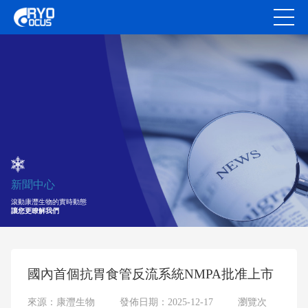
新聞中心
滾動康灃生物的實時動態
讓您更瞭解我們
國內首個抗胃食管反流系統NMPA批准上市
來源：康灃生物
發佈日期：2025-12-17
瀏覽次