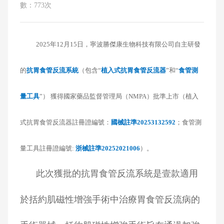
數：773次
2025年12月15日，寧波勝傑康生物科技有限公司自主研發
的
抗胃食管反流系統
（包含“
植入式抗胃食管反流器
”和“
食管測
量工具
”） 獲得國家藥品監督管理局（NMPA）批準上市（植入
式抗胃食管反流器註冊證編號：
國械註準20253132592
；食管測
量工具註冊證編號:
浙械註準20252021006
）。
此次獲批的抗胃食管反流系統是壹款適用
於括約肌磁性增強手術中治療胃食管反流病的