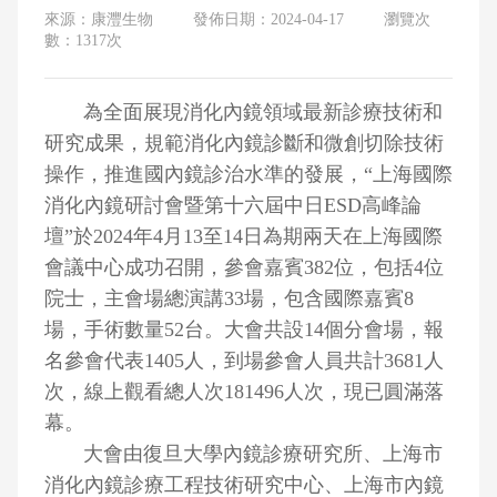
來源：康灃生物
發佈日期：2024-04-17
瀏覽次
數：1317次
為全面展現消化內鏡領域最新診療技術和
研究成果，規範消化內鏡診斷和微創切除技術
操作，推進國內鏡診治水準的發展，“上海國際
消化內鏡研討會暨第十六屆中日ESD高峰論
壇”於2024年4月13至14日為期兩天在上海國際
會議中心成功召開，參會嘉賓382位，包括4位
院士，主會場總演講33場，包含國際嘉賓8
場，手術數量52台。大會共設14個分會場，報
名參會代表1405人，到場參會人員共計3681人
次，線上觀看總人次181496人次，現已圓滿落
幕。
大會由復旦大學內鏡診療研究所、上海市
消化內鏡診療工程技術研究中心、上海市內鏡