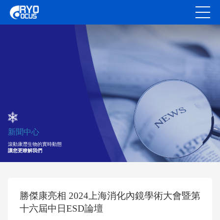
新聞中心
滾動康灃生物的實時動態
讓您更瞭解我們
勝傑康亮相 2024上海消化內鏡學術大會暨第
十六屆中日ESD論壇