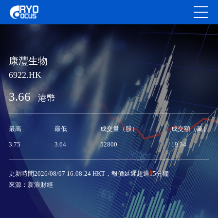
康灃生物
6922.HK
3.66
港幣
最高
最低
成交量（股）
成交額（萬）
3.75
3.64
52800
19.34
更新時間2026/08/07 16:08:24 HKT，報價延遲超過15分鐘
來源：新浪財經