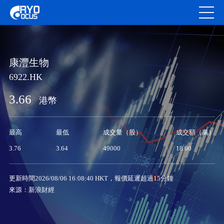
康灃生物
6922.HK
3.66
港幣
最高
最低
成交量（股）
成交額（萬）
3.76
3.64
49000
18.00
更新時間2026/08/06 16:08:40 HKT，報價延遲超過15分鐘
來源：新浪財經