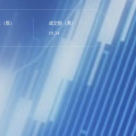
量（股）
成交額（萬）
19.34