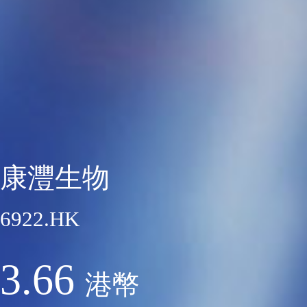
康灃生物
6922.HK
3.66
港幣