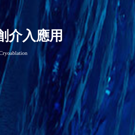
賽道
100 billion Sector