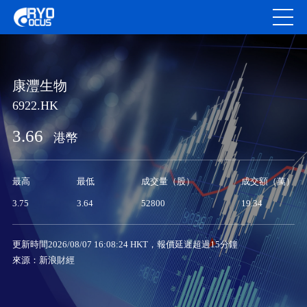
康灃生物
6922.HK
3.66
港幣
最高
最低
成交量（股）
成交額（萬）
3.75
3.64
52800
19.34
更新時間2026/08/07 16:08:24 HKT，報價延遲超過15分鐘
來源：新浪財經